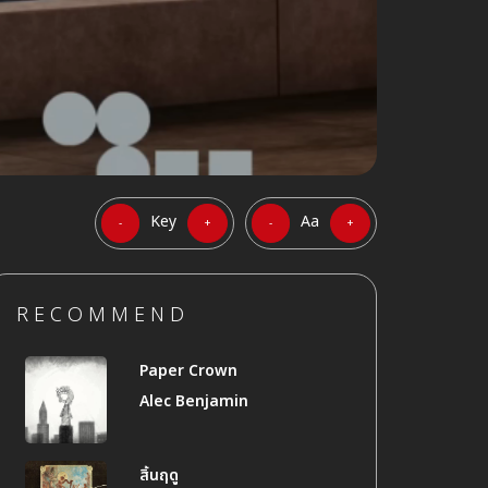
Key
Aa
-
+
-
+
RECOMMEND
Paper Crown
Alec Benjamin
สิ้นฤดู