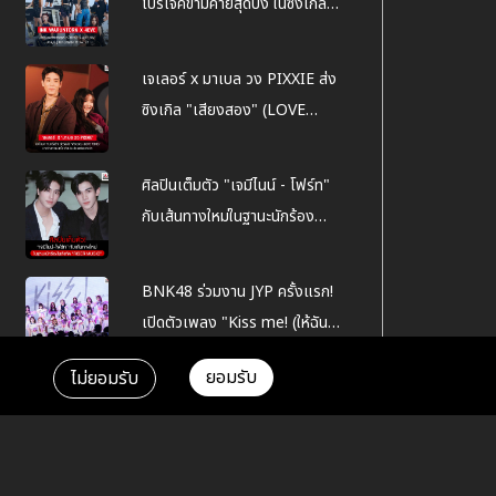
โปรเจคข้ามค่ายสุดปัง ในซิงเกิล
Lucky You
เจเลอร์ x มาเบล วง PIXXIE ส่ง
ซิงเกิล "เสียงสอง" (LOVE
TONE) มาสร้างความสดใส รับ
เดือนแห่งความรัก
ศิลปินเต็มตัว "เจมีไนน์ - โฟร์ท"
กับเส้นทางใหม่ในฐานะนักร้อง
ภายใต้สังกัด "RISER MUSIC"
BNK48 ร่วมงาน JYP ครั้งแรก!
เปิดตัวเพลง "Kiss me! (ให้ฉัน
ได้รู้)" พร้อมโชว์สุดคิ้วท์สมาชิก
ยอมรับ
ไม่ยอมรับ
รุ่น 5 ทำเหล่าแฟนคลับใจละลาย
4NOLOGUE ประกาศยุติสัญญา
ศิลปินยกค่าย