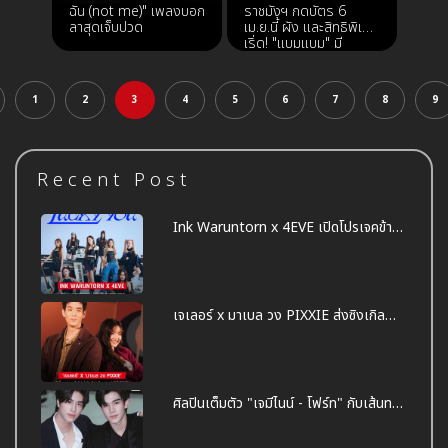
ฉัน (not me)" เพลงบอก
ราชมังฯ กดบัตร 6
ลาสุดเจ็บปวด
เม.ย.นี้ ผัง และสิทธิพิเศษ
เริ่ด! "แบมแบม" มี
เซอร์ไพรส์!!
1
2
3
4
5
6
7
8
9
Recent Post
Ink Waruntorn x 4EVE เปิดโปรเจคข้าม
ค่ายสุดปัง ในซิงเกิล Lucky You
เจเลอร์ x มาเบล วง PIXXIE ส่งซิงเกิล
"เสียงสอง" (LOVE TONE) มาสร้างความ
สดใส รับเดือนแห่งความรัก
ศิลปินเต็มตัว "เจมีไนน์ - โฟร์ท" กับเส้นทาง
ใหม่ในฐานะนักร้อง ภายใต้สังกัด "RISER