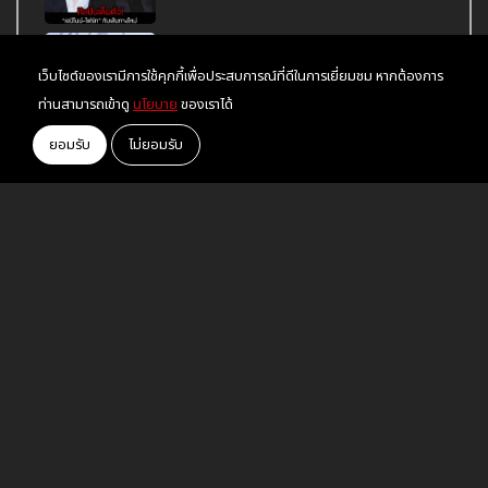
MUSIC"
BNK48 ร่วมงาน JYP ครั้งแรก! เปิดตัว
เว็บไซต์ของเรามีการใช้คุกกี้เพื่อประสบการณ์ที่ดีในการเยี่ยมชม หากต้องการ
เพลง "Kiss me! (ให้ฉันได้รู้)" พร้อมโชว์สุด
ท่านสามารถเข้าดู
นโยบาย
ของเราได้
คิ้วท์สมาชิก รุ่น 5 ทำเหล่าแฟนคลับใจละลาย
4NOLOGUE ประกาศยุติสัญญาศิลปินยก
ยอมรับ
ไม่ยอมรับ
ค่าย
Tag
ข่าวสาร
© 2023 YOU2PLAY - You2play.com by
Meeting Creative Co., Ltd.
All Rights Reserved.