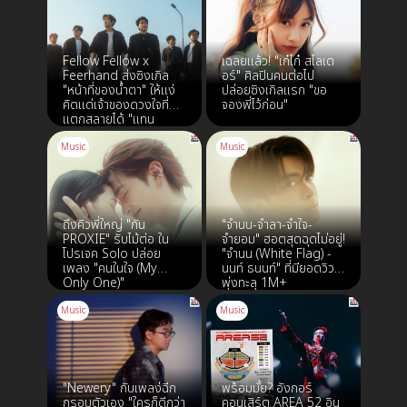
Fellow Fellow x
เฉลยแล้ว! "เก๋ไก๋ สไลเด
Feerhand ส่งซิงเกิล
อร์" ศิลปินคนต่อไป
"หน้าที่ของน้ำตา" ให้แง่
ปล่อยซิงเกิลแรก "ขอ
คิดแด่เจ้าของดวงใจที่
จองพี่ไว้ก่อน"
แตกสลายได้ "แทน
LIPTA" นั่งแทน
โปรดิวเซอร์
Music
Music
ถึงคิวพี่ใหญ่ "กัน
"จำนน-จำลา-จำใจ-
PROXIE" รับไม้ต่อ ใน
จำยอม" ฮอตสุดฉุดไม่อยู่!
โปรเจค Solo ปล่อย
"จำนน (White Flag) -
เพลง "คนในใจ (My
นนท์ ธนนท์" ที่มียอดวิว
Only One)"
พุ่งทะลุ 1M+
Music
Music
"Newery" กับเพลง่ฉีก
พร้อมมั้ย? อังกอร์
กรอบตัวเอง "ใครก็ดีกว่า
คอนเสิร์ต AREA 52 อิน