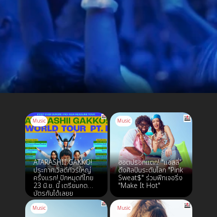
Music
Music
ATARASHII GAKKO!
ฮอตปรอทแตก! "แอลลี่"
ประกาศเวิลด์ทัวร์ใหญ่
ดึงศิลปินระดับโลก "Pink
ครั้งแรก! ปักหมุดที่ไทย
Sweat$" ร่วมฟีทเจอริ่ง
23 มิ.ย. นี้ เตรียมกด
"Make It Hot"
บัตรกันได้เลยย
Music
Music