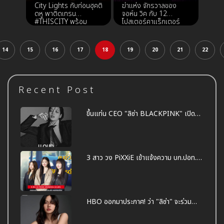
City Lights กับท่อนฮุคติ
ฆ่าแห่ง จักรวาลของ
ดหู พาติดเทรน
จอห์น วิค กับ 12
#THISCITY พร้อม
โปสเตอร์คาแร็กเตอร์
ปล่อย MV ให้ได้รับชม
From the World of
แล้ววันนี้
John Wick: Ballerina
บัลเลรินา แค้นกว่านรก 4
14
15
16
17
18
19
20
21
22
มิถุนายนนี้ ในโรง
ภาพยนตร์
Recent Post
ขึ้นแท่น CEO "ลิซ่า BLACKPINK" เปิด
ค่าย "LLOUD" ของตัวเอง
3 สาว วง PiXXiE เข้าแจ้งความ บก.ปอท.
เหตุถูกมือดีนำภาพถ่ายไปตัดต่อ ลามก
อนาจาร ทำเสื่อมเสีย
HBO ออกมาประกาศ! ว่า "ลิซ่า" จะร่วม
แสดงในซีรีส์ The White Lotus ซีซั่น 3