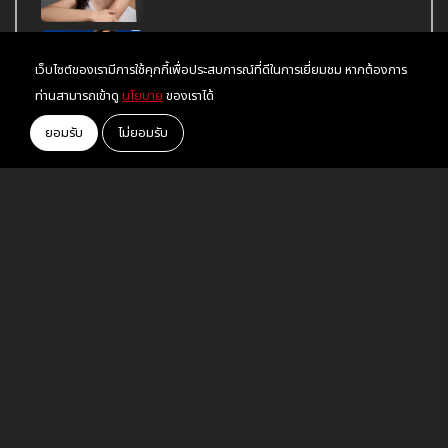
อยู่ในระยะทำใจ "ไอซ์ พาริส" ยอมรับเลิก
เว็บไซต์ของเรามีการใช้คุกกี้เพื่อประสบการณ์ที่ดีในการเยี่ยมชม หากต้องการ
แฟนลูกครึ่ง จบรัก 5 ปี
ท่านสามารถเข้าดู
นโยบาย
ของเราได้
ทุกด้อมรวมพลังโหวต "แมนสรวง" จาก
ยอมรับ
ไม่ยอมรับ
Thailand Box Office Movie Awards
2023
Tag
ข่าวสาร
© 2023 YOU2PLAY - You2play.com by
Meeting Creative Co., Ltd.
All Rights Reserved.