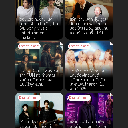
ร้อนแรงเกินต้าน! เจ้า
สวีทหวานไม่ตก! จุ๊บ วุฒิ
นาย - เจ้าขุน ปิดตัวสู่บ้าน
นันต์ ปล่อยเพลงใหม่จาก
ใหม่ Sony Music
บอย โกสิยพงษ์ ตอบแทน
Entertainment
ความรักหวานชื่น 18 ปี
Thailand
Entertainment
Entertainment
Living Death เพลงใหม่
LE SSERAFIM พร้อม
จาก PUN ที่จะทำให้คุณ
แลนด์ดิ้งไทยแลนด์
จมดิ่งไปกับการรอคอย
เตรียมหอบความคิดถึง
แบบไร้จุดหมาย
มาหาแฟนไทยถึงที่! ใน
งาน 2025 LE
SSERAFIM TOUR
EASY CRAZY HOT IN
Entertainment
Entertainment
BANGKOK 9-10
สิงหาคมนี้
ได้เวลาปล่อยของ บาส-
คีอานู รีฟส์ - อนา เดอ
ต๊ะ จับมือปล่อยซิงเกิ้ล
อาร์มาส รวมทีม 12 นัก