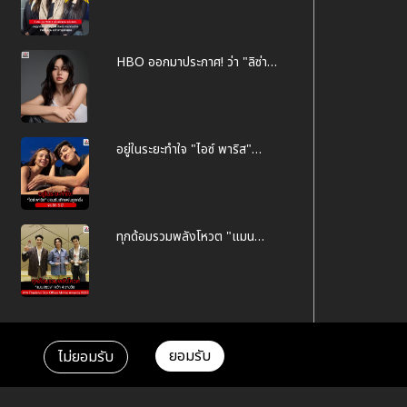
บก.ปอท. เหตุถูกมือดีนำภาพถ่าย
ไปตัดต่อ ลามกอนาจาร ทำเสื่อม
เสีย
HBO ออกมาประกาศ! ว่า "ลิซ่า"
จะร่วมแสดงในซีรีส์ The White
Lotus ซีซั่น 3
อยู่ในระยะทำใจ "ไอซ์ พาริส"
ยอมรับเลิกแฟนลูกครึ่ง จบรัก 5
ปี
ทุกด้อมรวมพลังโหวต "แมน
สรวง" จาก Thailand Box
Office Movie Awards 2023
Tag
ยอมรับ
ไม่ยอมรับ
ข่าวสาร