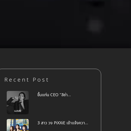
Recent Post
ขึ้นแท่น CEO "ลิซ่า
BLACKPINK" เปิดค่าย
"LLOUD" ของตัวเอง
3 สาว วง PiXXiE เข้าแจ้งความ